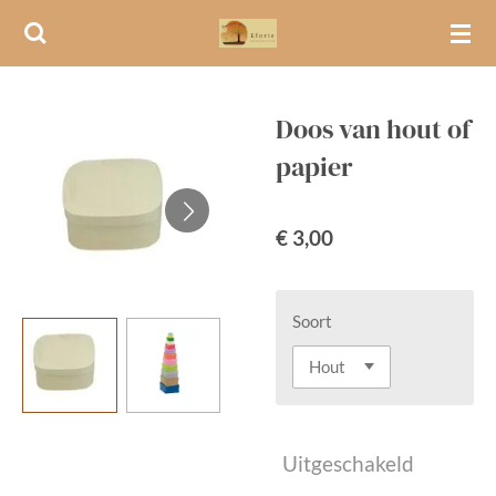
Ga
direct
naar
de
Doos van hout of
hoofdinhoud
papier
€ 3,00
Soort
Uitgeschakeld