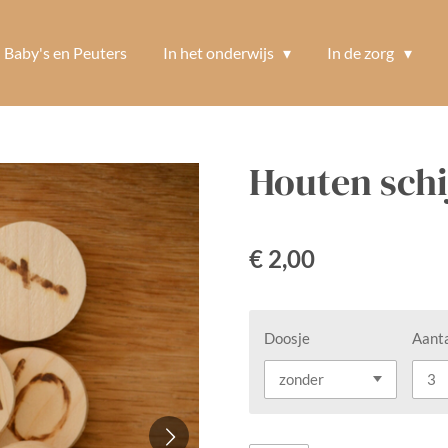
Baby's en Peuters
In het onderwijs
In de zorg
Houten schi
€ 2,00
Doosje
Aanta